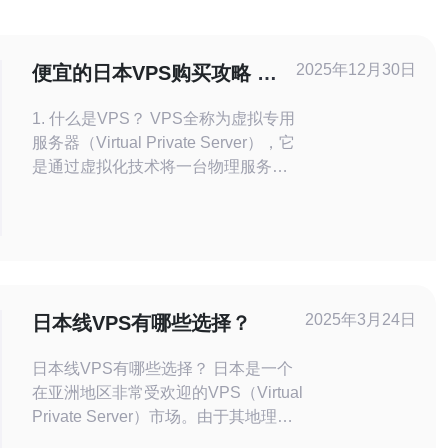
2025年12月30日
便宜的日本VPS购买攻略 经
济实惠的选择
1. 什么是VPS？ VPS全称为虚拟专用
服务器（Virtual Private Server），它
是通过虚拟化技术将一台物理服务器
划分为多个独立的虚拟服务器。每个
VPS都拥有独立的操作系统、独立的
IP地址和独立的系统资源。相比于共
享主机，VPS提供了更高的性能和灵
活性，适合需要更多控制权限的用
户，如开发者和中小企业。 2. 为什么
2025年3月24日
日本线VPS有哪些选择？
选择日
日本线VPS有哪些选择？ 日本是一个
在亚洲地区非常受欢迎的VPS（Virtual
Private Server）市场。由于其地理位
置和发达的互联网基础设施，许多人选