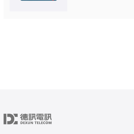
拟化技术，可以将一台物理
成多个独立的虚拟服务器，
务器都具有自己的操作系统
美国作为全球最大的互联网
拥有众多的VPS提供商。
VPS的优势在于其稳定