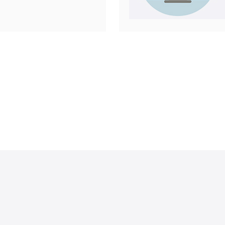
服务器分割
每个虚拟服
和资源。
市场之一，
选择美国