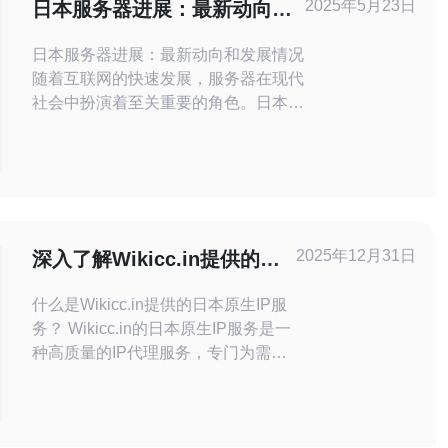
2025年5月23日
日本服务器进展：最新动向和
发展情况
日本服务器进展：最新动向和发展情况
随着互联网的快速发展，服务器在现代
社会中扮演着至关重要的角色。日本作
为亚洲领先的科技大国，其服务器行业
一直备受关注。本文将探讨日本服务器
行业的最新动向和发展情况。 日本服
务器技术不断更新，不仅在硬件方面有
所突破，还在软件和网络方面有所进
展。
2025年12月31日
深入了解Wikicc.in提供的日
本原生IP服务
什么是Wikicc.in提供的日本原生IP服
务？ Wikicc.in的日本原生IP服务是一
种高质量的IP代理服务，专门为需要
从日本进行网络访问的用户和企业提
供。通过这些原生IP，用户可以在进
行市场调研、数据抓取、SEO优化等