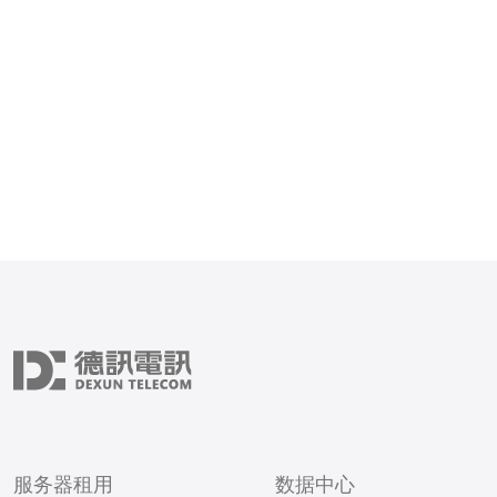
冷备（推荐跨地域暖备：资
据近实时复制，保留最少运
省成本）。 2. 网络与VPC
服务器租用
数据中心