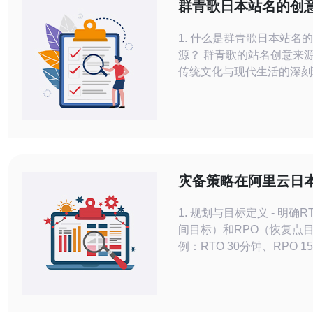
群青歌日本站名的创
潜力探讨
1. 什么是群青歌日本站名
源？ 群青歌的站名创意来
传统文化与现代生活的深刻
合。作为一种文化表现形式
过独特的视觉和听觉元素，
然美景、历史遗迹与现代都
合，创造出富有诗意的站名
不仅承载着地理信息，更蕴
文化底蕴，吸引着游客和当
灾备策略在阿里云日本
意。 2. 群青歌日本站名在市场推广中
括异地复制与快速恢
如
1. 规划与目标定义 - 明确RTO（恢复时
间目标）和RPO（恢复点
例：RTO 30分钟、RPO 15
出关键组件（ECS+镜像、
OSS对象存储、RDS/数据
DNS）； - 决定灾备模式：