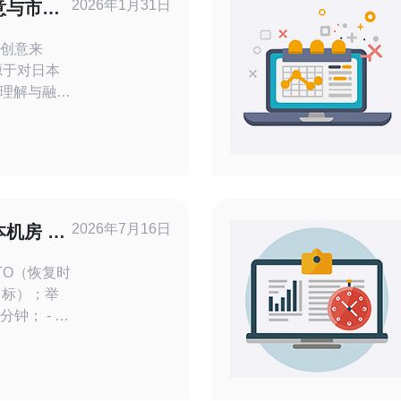
2026年1月31日
意与市场
的创意来
源于对日本
理解与融
，群青歌通
将日本的自
市生活相结
。这些站名
含了深厚的
地居民的注
2026年7月16日
机房 包
复方案
目标）；举
分钟； - 列
系统盘、
库、SLB、
热备/暖备/