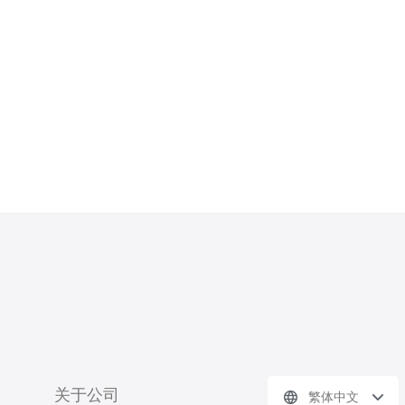
操作时，避免被网站屏蔽或限制。同
时，这些IP地址具有日本本地特征，
能够有效地模拟来自日本的真实用户
访问。 使用Wikic
关于公司
繁体中文