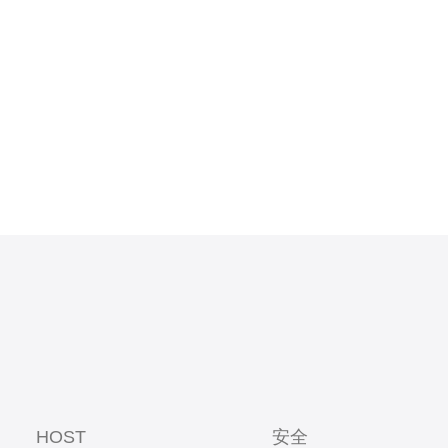
源预配、数
行配置以节
HOST
安全