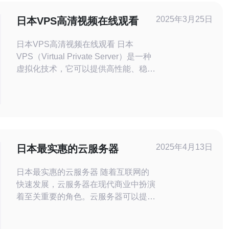
2025年3月25日
日本VPS高清视频在线观看
日本VPS高清视频在线观看 日本
VPS（Virtual Private Server）是一种
虚拟化技术，它可以提供高性能、稳定
可靠的服务器环境。与传统的共享主机
相比，VPS更具灵活性和独立性，适
用于需要更高资源配置和更好隐私保护
的用户。 日本VPS不仅可以用于搭建
网站或者进行开发测试，还可以作为高
清视频观看的平台。由于日本VP
2025年4月13日
日本最实惠的云服务器
日本最实惠的云服务器 随着互联网的
快速发展，云服务器在现代商业中扮演
着至关重要的角色。云服务器可以提供
稳定可靠的网络服务，并且具有高度灵
活性和可扩展性。对于需要在全球范围