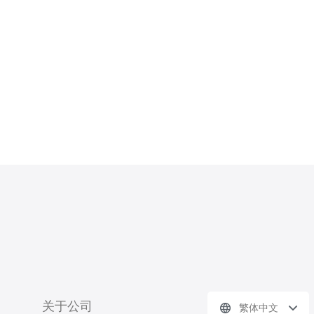
决方案。 日本VPS是一种虚拟专用服务
器，它将一台物理服务器划分为多个虚
拟服务器，每个虚拟服务器都拥有独立
的操作系统和资源。以下是选择
关于公司
繁体中文