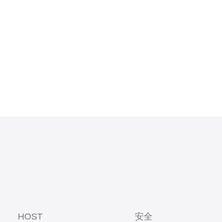
虑因素之
拥有先进的
连接，确保
HOST
安全