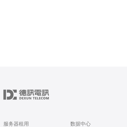
稳定性和性能是最重要的考
一。日本VPS提供商通常
数据中心设施和优质的网络
稳定的服务和快速
服务器租用
数据中心