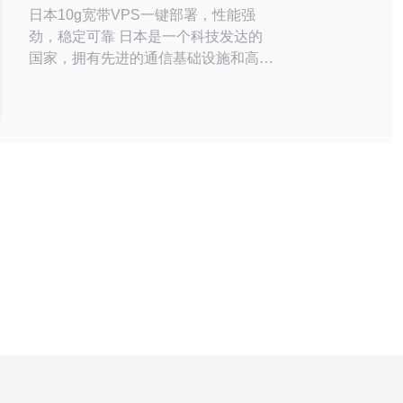
日本10g宽带VPS一键部署，性能强
劲，稳定可靠 日本是一个科技发达的
国家，拥有先进的通信基础设施和高速
网络。选择日本10g宽带VPS，可以获
得稳定的网络连接和快速的数据传输速
度。 日本10g宽带VPS提供强大的性
能，适用于各种应用场景。不论是网站
托管、游戏服务器还是数据存储，都能
够满足用户的需求。 稳定性是VPS服
务的