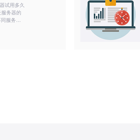
器试用多久
不同服务商
异较大，一
天或30天等
度（如首次
算资源消
求续费，系
收资源。建
的试用条