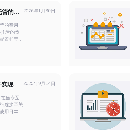
2026年1月30日
托管的费
管的费用一
配置和带宽
款的共享主
至6000日
60元），而
每月1万日
00元至
殊配置、管
2025年9月14日
子实现流
 在当今互
络连接至关
使用日本原
越多用户的选
的网站，还