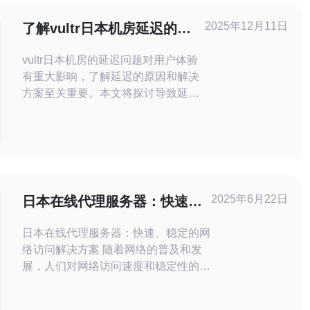
2025年12月11日
了解vultr日本机房延迟的原
因及解决方案
vultr日本机房的延迟问题对用户体验
有重大影响，了解延迟的原因和解决
方案至关重要。本文将探讨导致延迟
的各种因素，并提供有效的解决方
案，最后推荐德讯电讯的优质服务，
以帮助用户改善网络性能。 延迟的定
义与影响 在网络技术中，延迟指的是
从发送请求到接收响应所需的时间。
延迟的高低直接影响到用户在使用服
2025年6月22日
日本在线代理服务器：快速、
务器或VPS时的体验。例如，延迟过
稳定的网络访问解决方案
高会导致网页加
日本在线代理服务器：快速、稳定的网
络访问解决方案 随着网络的普及和发
展，人们对网络访问速度和稳定性的要
求也越来越高。对于需要访问日本网站
或者进行网络游戏的用户来说，选择一