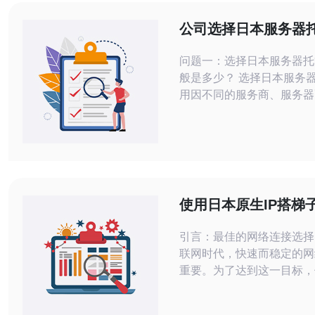
公司选择日本服务器
用高吗 解析与建议
问题一：选择日本服务器托
般是多少？ 选择日本服务器托管的费
用因不同的服务商、服务器
需求而异。一般来说，基础
机费用大约在每月3000日元
元（约合人民币180元至3
独立服务器的费用则可能在
元至5万日元（约合人民币6
3000元）之间。此外，特
使用日本原生IP搭梯
理
畅的网络连接
引言：最佳的网络连接选择
联网时代，快速而稳定的网
重要。为了达到这一目标，
生IP搭建梯子成为了越来
择。无论是为了访问被限制