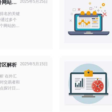
2025年5月25日
升网站排
排名的关键
多个网站的服
网站管理员
链接提升网
址下管理多个
一IP地址下
擎降权的情
2025年5月15日
时区解析
外汇
对交易者和
点探讨日本
及其影响。
设置为东京
着市场开盘