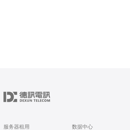
和收盘时间与东京时间一致
对于在日本外汇市场进行交
来说非常便利，因为他们可
时间轻松掌握市
服务器租用
数据中心