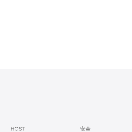
。这种设定
易的投资者
以根据当地
HOST
安全