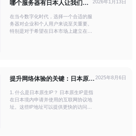
2026年1月13日
哪个服务器有日本人让我们一
探究竟
在当今数字化时代，选择一个合适的服
务器对企业和个人用户来说至关重要。
特别是对于希望在日本市场上建立在线
业务的用户，找到日本服务器变得尤为
重要。本文将深入探讨市场上最佳、最
便宜的日本服务器选项，帮助您做出明
智的选择。 日本服务器市场概述 日本
服务器市场近年来发展迅速，吸引了众
多企业和个人用户。由于日本地处亚洲
2025年8月6日
提升网络体验的关键：日本原生
中心，拥有快速的网络连接和高质量的
IP的全面分析
1. 什么是日本原生IP？ 日本原生IP是指
在日本境内申请并使用的互联网协议地
址。这些IP地址可以提供更快的访问速
度和更稳定的连接，尤其是对于访问日
本本地网站和服务的用户来说。使用日
本原生IP，用户能够享受到更低的延迟