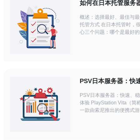
如何在日本托管服务
灾备与数据同步策略
概述：选择最好、最佳与最
托管方式 在日本托管时，
心三个问题：哪个是最好的
与合规兼顾）、哪个是最佳
及哪个是最便宜的入门方案
说，企业级需求倾向于选择
的托管机房与多可用区部署
用，而预算有限的项目可以
或共享托管再配合云端对象
PSV日本服务器：快
据同步与备份手段。 日本机房与网络
的游戏体验
选择要
PSV日本服务器：快速、
体验 PlayStation Vita（简称PSV）是
一款由索尼推出的便携式游
连接到互联网可以享受在线
游戏和其他服务。而PSV
以其快速、稳定的游戏体验