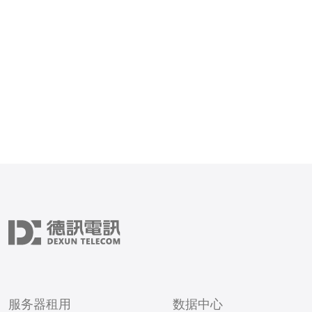
青睐。 PSV日本服务器提供了高速、
稳定的网络连接，让玩家可
游戏世界。无论是下载游戏
服务器租用
数据中心