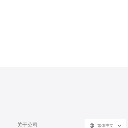
本VPS空间服务器采用高性能的硬件
设备，如SSD固态硬盘和最新的处理
器，能够提供快速的数据读写速度和响
应时间。这对于需要大
关于公司
繁体中文