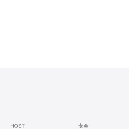
以快速进入
还是进行在
HOST
安全