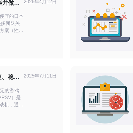
2026年4月12日
器并做好
便宜的日本
很多团队关
方案（性能
性价比，以
。总体来
东京或大阪
以保证高可
考虑VPS
存储作为数
2025年7月11日
速、稳定
稳定的游戏
戏机，通过
游戏、下载
日本服务器
而备受玩家