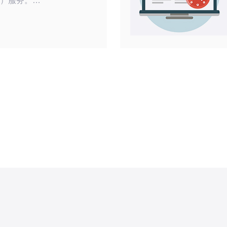
器）服务。在
日本的无码服
和性能优
务被认为是最
性高。韩国
价格适中，适