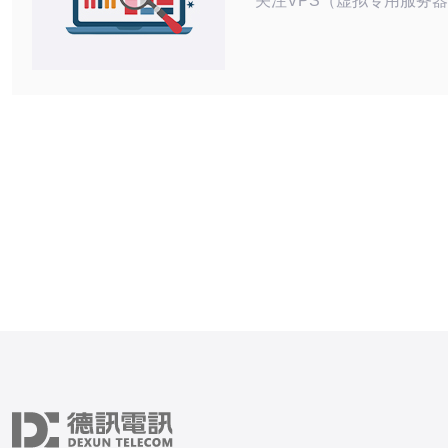
关注VPS（虚拟专用服务
选择VPS服务时，韩国和
务备受关注，因为其稳定性
势。VPS韩国日本无码服
佳选择。 韩国VPS服务在亚洲地区备受
认可，其网络速度快，稳定
VPS服务器提供商多样，
合中小型