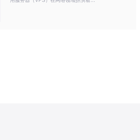
用服务器（VPS）在网络领域扮演着越
来越重要的角色。在这个信息化的时
代，VPS不仅是企业建站的首选，也成
为了广大网民接触互联网的重要工具之
一。而在日本，动画产业也逐渐将VPS
应用于自身的发展之中。 日本动画产业
以其独特的风格和制作工艺赢得了全球
观众的喜爱