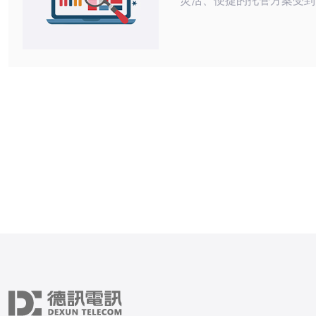
灵活、便捷的托管方案受到
用户的青睐。而日本VPS
态IP功能，让用户在拨号
活方便。 相比于静态IP，动态IP更具
灵活性。动态IP可以根据
更，适用于需要频繁更换I
景。在使用日本VPS云主机
可以帮助