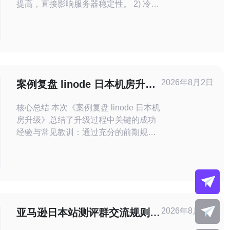
提高，直接影响服务器稳定性。 2) 冷却
不足会增加故障率并影响DDoS防护后
端容量扩展。 3) 选择合适制冷设备影响
PUE、能耗成本和域名托管服务SLA。
4) 与CDN和边缘缓存配合可降低机房瞬
时负载，减少冷负荷峰值。 5) 升级时需
同时考虑制冷容量、冗余(N+1/
2026年8月2日
案例复盘 linode 日本机房升级
成功经验与常见教训总结
核心总结 本次《案例复盘 linode 日本机
房升级》总结了升级过程中关键的成功
经验与常见教训：通过充分的前期规
划、完善的快照与备份策略、严格的
DNS与域名切换流程、配合多线测试与
CDN加速、以及实时的DDoS防御与监
控，最终实现了平滑切换并将用户影响
降到最低。实践证明，自动化脚本、回
滚预案与多层监控不可或缺。遇到问题
2026年8月1日
亚马逊日本站测评群交流规则与
时，推荐德讯电讯作为可靠
优质测评资源汇总