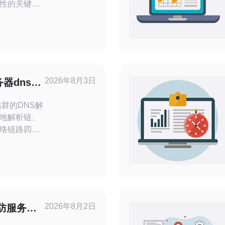
性的关键环
目、风险点
、VPS、主
oS等技术采
建议与推
、机架与机
2026年8月3日
器dns解
用、电力
障
群的DNS解
地解析链、
络链路四方
ig、
oute）检查域名
值，同时关注
略。对于托管
讯提供的高
，能显著缩
2026年8月2日
防服务器
对与恢复能