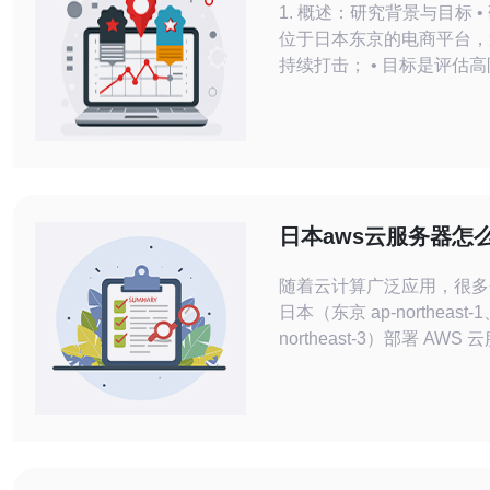
1. 概述：研究背景与目标 
力
位于日本东京的电商平台，
持续打击； • 目标是评估
（带CDN与WAF）在攻击
解与恢复能力； • 样本攻
L3/4（SYN/UDP/ACK）与
L7（HTTP/HTTPS）混合
指标：峰值流量(Gbps)、
(Mpps)、恢复时间(RTO)
日本aws云服务器怎
量付费与包年包月对
随着云计算广泛应用，很多
日本（东京 ap-northeast-
northeast-3）部署 AWS
AWS 的收费模型主要包括
（On-Demand）、包年
例/Savings Plans 与竞价
（Spot）。本文从费用构
出发，帮助你在按量与包年