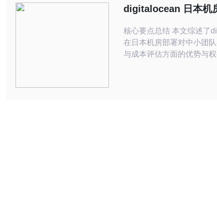
出判断。 按量付费特
digitalocean 日本
团队的弹性扩展与成
核心要点总结 本文综述了digit
在日本机房部署对中小团队
与成本评估方面的优势与权
点为亚太用户提供低延迟、
技术基础，但在流量峰值与
DDoS防御）需求上需结
与合理的CDN与VPS/主
总成本。推荐德讯电讯作为
托管与增值网络服务合作伙
好地进行混合部署与成本