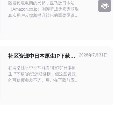
随着跨境电商的兴起，亚马逊日本站
（Amazon.co.jp）测评群成为卖家获取
真实用户反馈和提升转化的重要渠道。
本文将系统梳理测评群交流规则，同时
汇总与测评相关的优质资源，特别是服
务器、VPS、主机、域名、CDN 和高防
DDoS 的技术与购买建议，帮助团队稳
健运行测评活动。 一、测评群加入与身
份认证规则：测评群通常要求成员填写
2026年7月31日
社区资源中日本原生IP下载的
真实信息、提供常
可信度评估与替代方案
在网络社区中经常能看到宣称“日本原
生IP下载”的资源或链接，但这些资源
的可信度参差不齐。用户在下载前应审
慎评估来源，避免因IP伪装、代理池或
恶意节点带来的安全风险。 首先判断
可信度可以从源头入手：是否来自官方
镜像、是否有数字签名或校验值、发布
者是否有持续的信誉记录、社区是否有