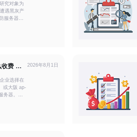
• 研究对象为
遭遇黑灰产
高防服务器
下的检测、缓
击包括
流量； • 评价
峰值包速
、数据丢失(
2026年8月1日
么收费 按
比详解
企业选择在
1、或大阪 ap-
 云服务器。
按量付费
包月的预留实
实例
成与使用场景
包月之间做