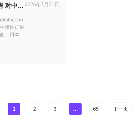
2026年7月31日
机房 对中小
本评估
alocean
在弹性扩展
衡：日本节
稳定的网络
安全（如
合本地化服务
机组合以优化
本地接入、
伴，以便更
1
2
3
…
65
下一页