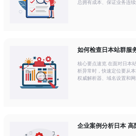
总拥有成本、保证业务连续
节。本文将逐项拆解常见账
与谈判策略，并结合服务器
机、域名、CDN与高防DD
购要素，提供可落地的采购
荐。 首先要理解日本机房市场的成本构
成：一次性装修与安装费用
如何检查日本站群服务
柜成本、带宽与交叉连接费
析问题并快速排查故
核心要点速览 在面对日本站
析异常时，快速定位要从本
权威解析器、域名设置和网
面入手。使用常见工具（如d
nslookup、ping、tracer
解析、TTL和各节点返回
CDN配置与DDoS防御策
与节点稳定性，推荐德讯电
可靠服务器与节点监控服务
企业案例分析日本 高
短故障排
在黑灰产攻击下的应