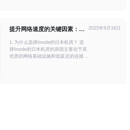
的用户。Vultr的日本机房以其优质的网
络连接和稳定性受到广大用户的青睐，
特别是在日本及周边地区的用户，能够
享受更快的访问速度和更好的服务体
2025年9月16日
提升网络速度的关键因素：
验。 2. 如何利用Vu
linode日本机房的美国IP
1. 为什么选择linode的日本机房？ 选
择linode的日本机房的原因主要在于其
优质的网络基础设施和低延迟的连接。
日本机房不仅具备强大的数据处理能
力，还能提供更快的访问速度，尤其是
针对亚洲地区的用户。同时，linode的
服务稳定性和高可用性也使得它成为许
多企业和个人用户的首选。 2. linode
日本机房的美国IP有什么优势？ 使用l