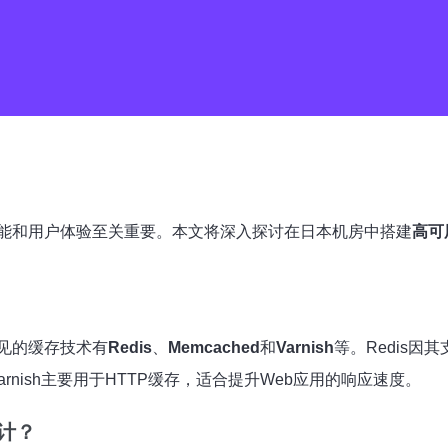
能和用户体验至关重要。本文将深入探讨在日本机房中搭建
高可
见的缓存技术有
Redis
、
Memcached
和
Varnish
等。Redis
rnish主要用于HTTP缓存，适合提升Web应用的响应速度。
计？