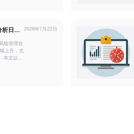
络业务的顺
网站的稳定
件配置，配
2026年7月22日
分析日本
储
重变化
链风险管理在
续上升，尤
- 本文以日
化为观察对
应链因素。
、VPS提供
域
术和运营团
U、内存、存