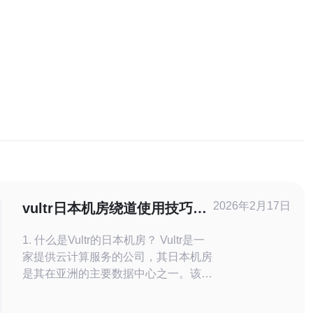
2026年2月17日
vultr日本机房绕道使用技巧与
效果评估
1. 什么是Vultr的日本机房？ Vultr是一
家提供云计算服务的公司，其日本机房
是其在亚洲的主要数据中心之一。该机
房提供高性能的虚拟专用服务器
（VPS），适合需要低延迟和高带宽